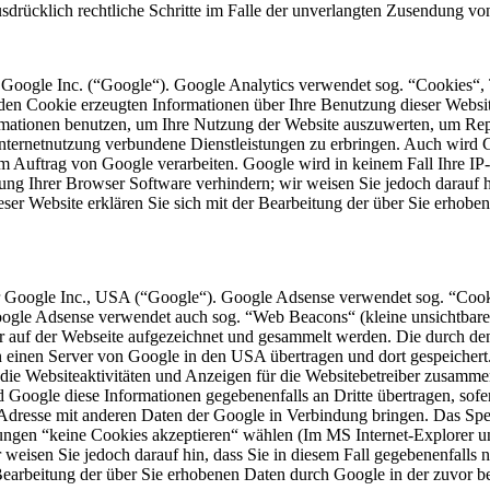
ausdrücklich rechtliche Schritte im Falle der unverlangten Zusendung 
 Google Inc. (“Google“). Google Analytics verwendet sog. “Cookies“, 
en Cookie erzeugten Informationen über Ihre Benutzung dieser Website
mationen benutzen, um Ihre Nutzung der Website auszuwerten, um Repor
ternetnutzung verbundene Dienstleistungen zu erbringen. Auch wird Go
n im Auftrag von Google verarbeiten. Google wird in keinem Fall Ihre I
lung Ihrer Browser Software verhindern; wir weisen Sie jedoch darauf h
ser Website erklären Sie sich mit der Bearbeitung der über Sie erhob
 Google Inc., USA (“Google“). Google Adsense verwendet sog. “Cooki
Google Adsense verwendet auch sog. “Web Beacons“ (kleine unsichtba
 auf der Webseite aufgezeichnet und gesammelt werden. Die durch de
an einen Server von Google in den USA übertragen und dort gespeicher
die Websiteaktivitäten und Anzeigen für die Websitebetreiber zusamme
Google diese Informationen gegebenenfalls an Dritte übertragen, sofer
-Adresse mit anderen Daten der Google in Verbindung bringen. Das Spe
ungen “keine Cookies akzeptieren“ wählen (Im MS Internet-Explorer unt
 weisen Sie jedoch darauf hin, dass Sie in diesem Fall gegebenenfalls 
r Bearbeitung der über Sie erhobenen Daten durch Google in der zuvor