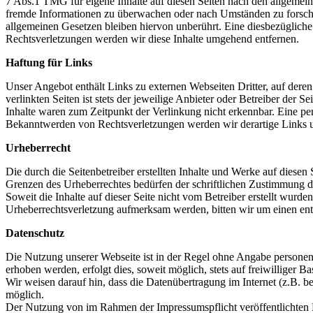
7 Abs.1 TMG für eigene Inhalte auf diesen Seiten nach den allgemeine
fremde Informationen zu überwachen oder nach Umständen zu forschen
allgemeinen Gesetzen bleiben hiervon unberührt. Eine diesbezüglich
Rechtsverletzungen werden wir diese Inhalte umgehend entfernen.
Haftung für Links
Unser Angebot enthält Links zu externen Webseiten Dritter, auf dere
verlinkten Seiten ist stets der jeweilige Anbieter oder Betreiber der
Inhalte waren zum Zeitpunkt der Verlinkung nicht erkennbar. Eine per
Bekanntwerden von Rechtsverletzungen werden wir derartige Links 
Urheberrecht
Die durch die Seitenbetreiber erstellten Inhalte und Werke auf diese
Grenzen des Urheberrechtes bedürfen der schriftlichen Zustimmung des
Soweit die Inhalte auf dieser Seite nicht vom Betreiber erstellt wurde
Urheberrechtsverletzung aufmerksam werden, bitten wir um einen en
Datenschutz
Die Nutzung unserer Webseite ist in der Regel ohne Angabe persone
erhoben werden, erfolgt dies, soweit möglich, stets auf freiwilliger
Wir weisen darauf hin, dass die Datenübertragung im Internet (z.B. b
möglich.
Der Nutzung von im Rahmen der Impressumspflicht veröffentlichten K