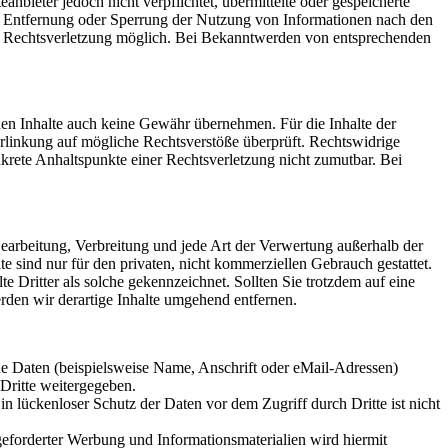
bieter jedoch nicht verpflichtet, übermittelte oder gespeicherte
ur Entfernung oder Sperrung der Nutzung von Informationen nach den
ten Rechtsverletzung möglich. Bei Bekanntwerden von entsprechenden
mden Inhalte auch keine Gewähr übernehmen. Für die Inhalte der
 Verlinkung auf mögliche Rechtsverstöße überprüft. Rechtswidrige
nkrete Anhaltspunkte einer Rechtsverletzung nicht zumutbar. Bei
 Bearbeitung, Verbreitung und jede Art der Verwertung außerhalb der
 sind nur für den privaten, nicht kommerziellen Gebrauch gestattet.
te Dritter als solche gekennzeichnet. Sollten Sie trotzdem auf eine
den wir derartige Inhalte umgehend entfernen.
e Daten (beispielsweise Name, Anschrift oder eMail-Adressen)
 Dritte weitergegeben.
n lückenloser Schutz der Daten vor dem Zugriff durch Dritte ist nicht
eforderter Werbung und Informationsmaterialien wird hiermit