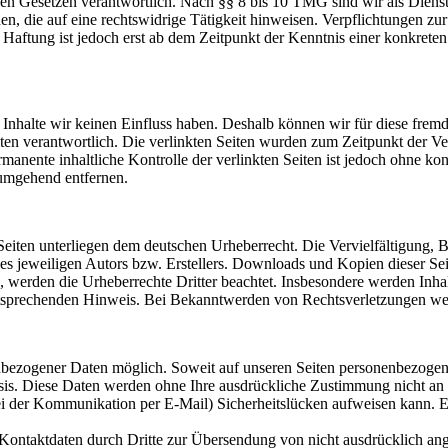
n Gesetzen verantwortlich. Nach §§ 8 bis 10 TMG sind wir als Dienstean
, die auf eine rechtswidrige Tätigkeit hinweisen. Verpflichtungen z
e Haftung ist jedoch erst ab dem Zeitpunkt der Kenntnis einer konkre
n Inhalte wir keinen Einfluss haben. Deshalb können wir für diese fre
 Seiten verantwortlich. Die verlinkten Seiten wurden zum Zeitpunkt der
manente inhaltliche Kontrolle der verlinkten Seiten ist jedoch ohne ko
umgehend entfernen.
n Seiten unterliegen dem deutschen Urheberrecht. Die Vervielfältigung,
 jeweiligen Autors bzw. Erstellers. Downloads und Kopien dieser Seite
n, werden die Urheberrechte Dritter beachtet. Insbesondere werden Inhal
tsprechenden Hinweis. Bei Bekanntwerden von Rechtsverletzungen wer
nbezogener Daten möglich. Soweit auf unseren Seiten personenbezogen
 Basis. Diese Daten werden ohne Ihre ausdrückliche Zustimmung nicht an
ei der Kommunikation per E-Mail) Sicherheitslücken aufweisen kann. Ei
ontaktdaten durch Dritte zur Übersendung von nicht ausdrücklich ang